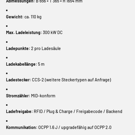
Abmessungen:
B 656 × T 365 × H 1654 mm
Gewicht:
ca. 110 kg
Max. Ladeleistung:
300 kW DC
Ladepunkte:
2 pro Ladesäule
Ladekabellänge:
5 m
Ladestecker:
CCS-2 (weitere Steckertypen auf Anfrage)
Stromzähler:
MID-konform
Ladefreigabe:
RFID / Plug & Charge / Freigabecode / Backend
Kommunikation:
OCPP 1.6 J / upgradefähig auf OCPP 2.0