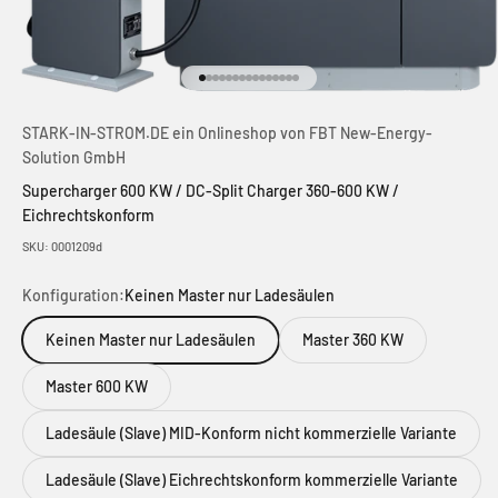
Gehe zu Element 1
Gehe zu Element 2
Gehe zu Element 3
Gehe zu Element 4
Gehe zu Element 5
Gehe zu Element 6
Gehe zu Element 7
Gehe zu Element 8
Gehe zu Element 9
Gehe zu Element 10
Gehe zu Element 11
Gehe zu Element 12
Gehe zu Element 13
Gehe zu Element 14
Gehe zu Element 15
STARK-IN-STROM.DE ein Onlineshop von FBT New-Energy-
Solution GmbH
Supercharger 600 KW / DC-Split Charger 360-600 KW /
Eichrechtskonform
SKU: 0001209d
Konfiguration:
Keinen Master nur Ladesäulen
Keinen Master nur Ladesäulen
Master 360 KW
Master 600 KW
Ladesäule (Slave) MID-Konform nicht kommerzielle Variante
Ladesäule (Slave) Eichrechtskonform kommerzielle Variante