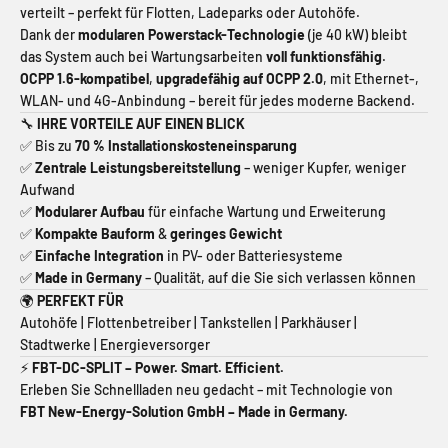
verteilt – perfekt für Flotten, Ladeparks oder Autohöfe.
Dank der
modularen Powerstack-Technologie
(je 40 kW) bleibt
das System auch bei Wartungsarbeiten
voll funktionsfähig
.
OCPP 1.6-kompatibel
,
upgradefähig auf OCPP 2.0
, mit Ethernet-,
WLAN- und 4G-Anbindung – bereit für jedes moderne Backend.
🔧
IHRE VORTEILE AUF EINEN BLICK
✅ Bis zu
70 % Installationskosteneinsparung
✅
Zentrale Leistungsbereitstellung
– weniger Kupfer, weniger
Aufwand
✅
Modularer Aufbau
für einfache Wartung und Erweiterung
✅
Kompakte Bauform
&
geringes Gewicht
✅
Einfache Integration
in PV- oder Batteriesysteme
✅
Made in Germany
– Qualität, auf die Sie sich verlassen können
🌍
PERFEKT FÜR
Autohöfe | Flottenbetreiber | Tankstellen | Parkhäuser |
Stadtwerke | Energieversorger
⚡
FBT-DC-SPLIT – Power. Smart. Efficient.
Erleben Sie Schnellladen neu gedacht – mit Technologie von
FBT New-Energy-Solution GmbH – Made in Germany.