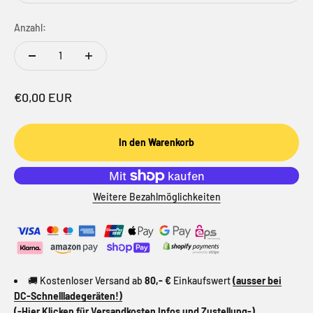
Anzahl:
Angebot
€0,00 EUR
In den Warenkorb
Weitere Bezahlmöglichkeiten
🚚 Kostenloser Versand ab
80,- €
Einkaufswert
(ausser bei
DC-Schnellladegeräten!)
(-Hier Klicken für Versandkosten Infos und Zustellung-)