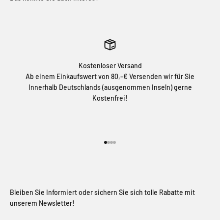
Kostenloser Versand
Ab einem Einkaufswert von 80,-€ Versenden wir für Sie
Innerhalb Deutschlands (ausgenommen Inseln) gerne
Kostenfrei!
Gehe zu Element 1
Gehe zu Element 2
Gehe zu Element 3
Gehe zu Element 4
Bleiben Sie Informiert oder sichern Sie sich tolle Rabatte mit
unserem Newsletter!