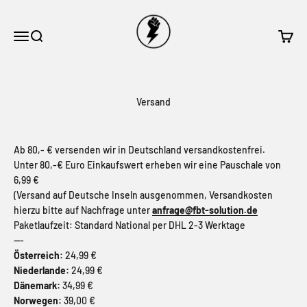
Zum Inhalt springen
STARK-IN-STROM.DE ein Onlineshop von
Navigationsmenü öffnen
Suche öffnen
Warenk
Versand
Ab 80,- € versenden wir in Deutschland versandkostenfrei.
Unter 80,-€ Euro Einkaufswert erheben wir eine Pauschale von
6,99 €
(Versand auf Deutsche Inseln ausgenommen, Versandkosten
hierzu bitte auf Nachfrage unter
anfrage@fbt-solution.de
Paketlaufzeit: Standard National per DHL 2-3 Werktage
---
Österreich:
24,99 €
Niederlande:
24,99 €
Dänemark:
34,99 €
Norwegen:
39,00 €