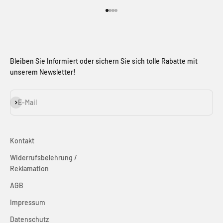
Gehe zu Element 1
Gehe zu Element 2
Gehe zu Element 3
Gehe zu Element 4
Bleiben Sie Informiert oder sichern Sie sich tolle Rabatte mit
unserem Newsletter!
Abonnieren
E-Mail
Kontakt
Widerrufsbelehrung /
Reklamation
AGB
Impressum
Datenschutz